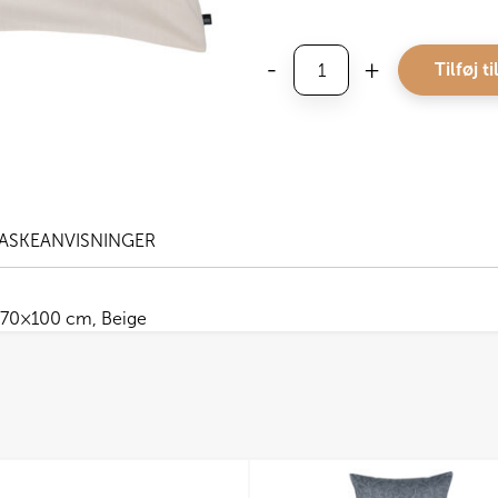
Høie
-
+
Tilføj ti
Pudebetræk
til
gavlpude,
Beige
antal
ASKEANVISNINGER
e 70×100 cm, Beige