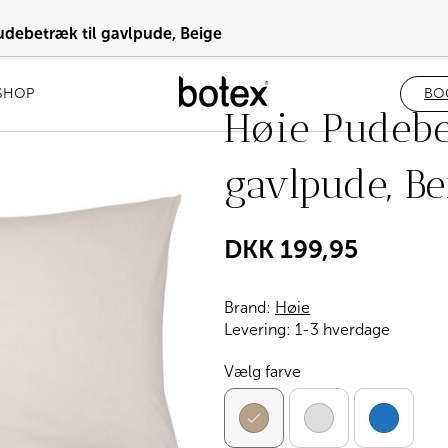
udebetræk til gavlpude, Beige
SHOP
BO
Høie Pudebe
gavlpude, Be
DKK
199,95
Brand:
Høie
Levering:
1-3 hverdage
Vælg farve