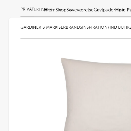
PRIVAT
ERHVERV
Hjem
Shop
Soveværelse
Gavlpuder
Høie P
GARDINER & MARKISER
BRANDS
INSPIRATION
FIND BUTIK