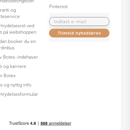
ndelsbetingelser
Pinterest
ranti og
tteservice
Indtast e-mail
rtrydelsesret ved
b på webshoppen
Tilmeld nyhedsbrev
dan booker du en
rdinbus
iv Botex-indehaver
b og karriere
 Botex
ps og nyttig info
rtrydelsesformular