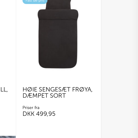
Fast lav pris
LL,
HØIE SENGESÆT FRØYA,
DÆMPET SORT
Priser fra
DKK
499,95