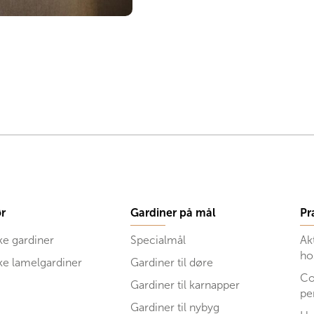
r
Gardiner på mål
Pr
ke gardiner
Specialmål
Ak
ho
ske lamelgardiner
Gardiner til døre
Co
Gardiner til karnapper
pe
Gardiner til nybyg