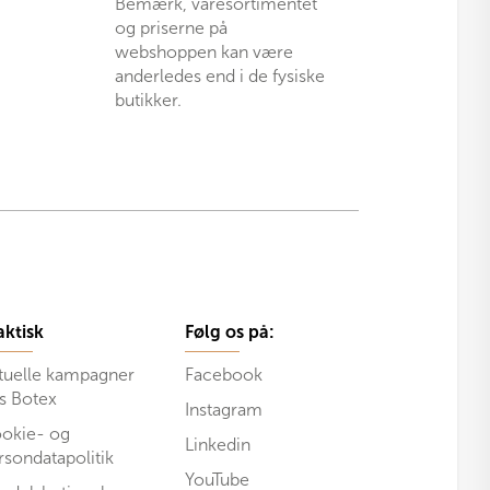
Bemærk, varesortimentet
og priserne på
webshoppen kan være
anderledes end i de fysiske
butikker.
aktisk
Følg os på:
tuelle kampagner
Facebook
s Botex
Instagram
okie- og
Linkedin
rsondatapolitik
YouTube