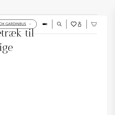
OK GARDINBUS
træk til
ige