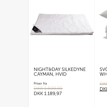
NIGHT&DAY SILKEDYNE
SV
CAYMAN, HVID
WH
DK
Origi
Curr
Priser fra
DKK
1.699,95
price
price
DK
was:
is:
DKK
1.189,97
DKK 
DKK 