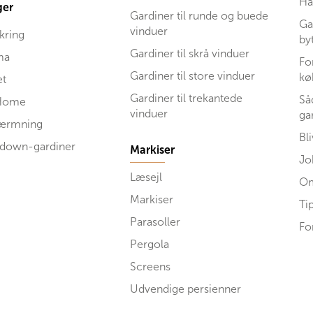
Ha
ger
Gardiner til runde og buede
Ga
vinduer
kring
by
Gardiner til skrå vinduer
ma
Fo
Gardiner til store vinduer
kø
et
Gardiner til trekantede
Så
Home
vinduer
ga
kærmning
Bl
 down-gardiner
Markiser
Jo
Læsejl
Om
Markiser
Ti
Parasoller
Fo
Pergola
Screens
Udvendige persienner