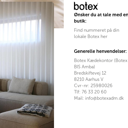
Ønsker du at tale med e
butik:
Find nummeret på din
lokale Botex her
Generelle henvendelser:
Botex Kædekontor (Botex
BIS Amba)
Bredskiftevej 12
8210 Aarhus V
Cvr-nr: 25980026
Tlf:
76 33 20 60
Mail:
info@botexadm.dk