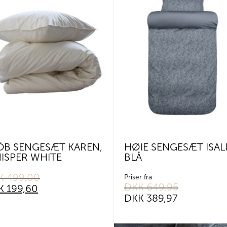
ÖB SENGESÆT KAREN,
HØIE SENGESÆT ISALI
ISPER WHITE
BLÅ
K
499,00
nal
ent
Priser fra
DKK
649,95
K
199,60
DKK
389,97
499,00.
199,60.