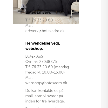
på
varesiden
n
Botex Erhverv:
Tlf:
76 33 20 60
Mail:
erhverv@botexadm.dk
Henvendelser vedr.
webshop:
Botex ApS
Cvr-nr: 27038875
Tlf: 76 33 20 60 (mandag-
fredag kl. 10.00-15.00)
Mail:
webshop@botexadm.dk
Du kan kontakte os på
mail, som vi svarer på
inden for tre hverdage.