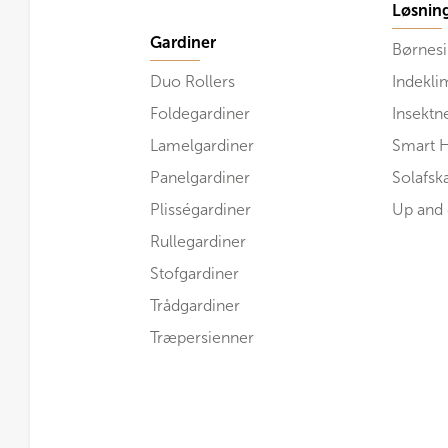
Løsnin
Gardiner
Børnesi
Duo Rollers
Indekli
Foldegardiner
Insektn
Lamelgardiner
Smart 
Panelgardiner
Solafs
Plisségardiner
Up and
Rullegardiner
Stofgardiner
Trådgardiner
Træpersienner