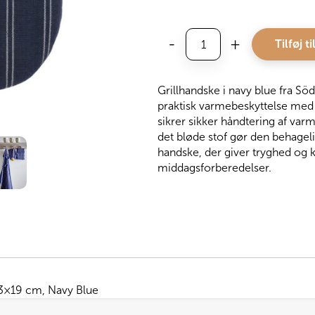
Södahl
-
+
Tilføj ti
Grillhandske
Harmony,
Navy
Grillhandske i navy blue fra S
Blue
praktisk varmebeskyttelse med e
antal
sikrer sikker håndtering af var
det bløde stof gør den behageli
handske, der giver tryghed og 
middagsforberedelser.
3×19 cm, Navy Blue