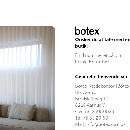
Ønsker du at tale med e
butik:
Find nummeret på din
lokale Botex her
Generelle henvendelser:
Botex Kædekontor (Botex
BIS Amba)
Bredskiftevej 12
8210 Aarhus V
Cvr-nr: 25980026
Tlf:
76 33 20 60
Mail:
info@botexadm.dk