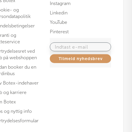
s Botex
Instagram
okie- og
Linkedin
rsondatapolitik
YouTube
ndelsbetingelser
Pinterest
ranti og
tteservice
Indtast e-mail
rtrydelsesret ved
b på webshoppen
Tilmeld nyhedsbrev
dan booker du en
rdinbus
iv Botex-indehaver
b og karriere
 Botex
ps og nyttig info
rtrydelsesformular