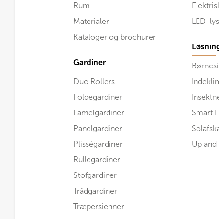
Rum
Elektri
Materialer
LED-lys
Kataloger og brochurer
Løsnin
Gardiner
Børnesi
Duo Rollers
Indekli
Foldegardiner
Insektn
Lamelgardiner
Smart 
Panelgardiner
Solafs
Plisségardiner
Up and
Rullegardiner
Stofgardiner
Trådgardiner
Træpersienner