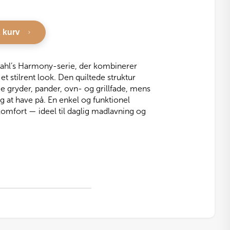
l kurv
ödahl’s Harmony-serie, der kombinerer
t stilrent look. Den quiltede struktur
me gryder, pander, ovn- og grillfade, mens
g at have på. En enkel og funktionel
komfort — ideel til daglig madlavning og