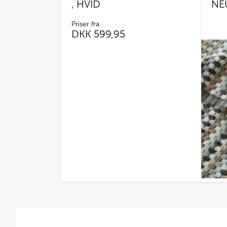
, HVID
NE
Priser fra
DKK
599,95
Dette
vare
har
flere