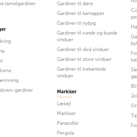
ho
ske lamelgardiner
Gardiner til døre
Co
Gardiner til karnapper
pe
Gardiner til nybyg
Ha
ger
Gardiner til runde og buede
Ga
vinduer
kring
by
Gardiner til skrå vinduer
ma
Fo
Gardiner til store vinduer
kø
et
Gardiner til trekantede
Så
Home
vinduer
ga
kærmning
Bl
 down-gardiner
Markiser
Jo
Læsejl
Om
Markiser
Ti
Parasoller
Fo
Pergola