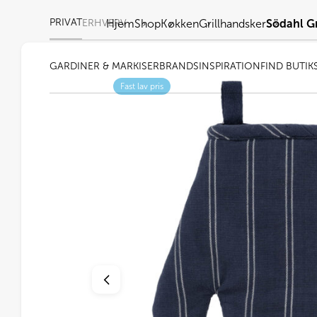
PRIVAT
ERHVERV
Hjem
Shop
Køkken
Grillhandsker
Södahl G
GARDINER & MARKISER
BRANDS
INSPIRATION
FIND BUTIK
Fast lav pris