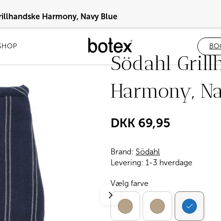
rillhandske Harmony, Navy Blue
SHOP
BO
Södahl Grill
Harmony, Na
DKK
69,95
Brand:
Södahl
Levering:
1-3 hverdage
Vælg farve