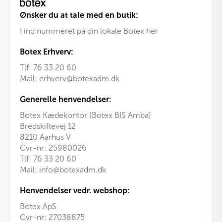
Ønsker du at tale med en butik:
Find nummeret på din lokale Botex her
Botex Erhverv:
Tlf:
76 33 20 60
Mail:
erhverv@botexadm.dk
Generelle henvendelser:
Botex Kædekontor (Botex BIS Amba)
Bredskiftevej 12
8210 Aarhus V
Cvr-nr: 25980026
Tlf:
76 33 20 60
Mail:
info@botexadm.dk
Henvendelser vedr. webshop:
Botex ApS
Cvr-nr: 27038875