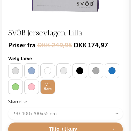
SVÖB Jerseylagen, Lilla
Priser fra
DKK
249,95
DKK
174,97
Vælg farve
Vis
flere
Størrelse
Tilføj til kurv