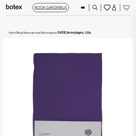
BOOK GARDINBUS
Hjem
Shop
Soveværelse
Faconlagner
SVÖB Jerseylagen, Lilla