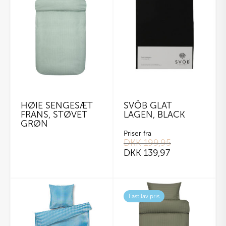
HØIE SENGESÆT
SVÖB GLAT
FRANS, STØVET
LAGEN, BLACK
GRØN
Priser fra
DKK
199,95
DKK
139,97
Dette
vare
Fast lav pris
har
flere