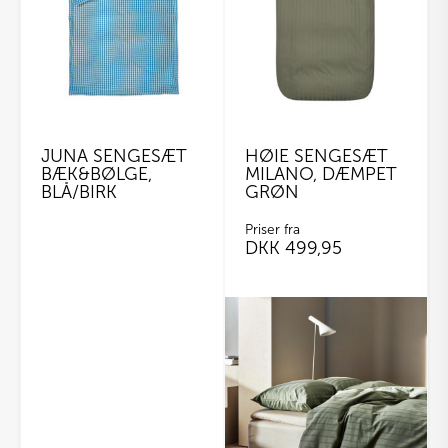
varianter.
Mulighederne
kan
vælges
på
varesiden
JUNA SENGESÆT
HØIE SENGESÆT
BÆK&BØLGE,
MILANO, DÆMPET
BLÅ/BIRK
GRØN
Priser fra
DKK
499,95
Dette
vare
har
flere
varianter.
Mulighederne
kan